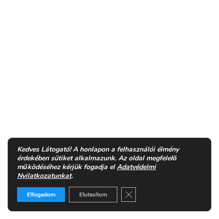
Kedves Látogató! A honlapon a felhasználói élmény
érdekében sütiket alkalmazunk. Az oldal megfelelő
működéséhez kérjük fogadja el
Adatvédelmi
Nyilatkozatunkat
.
Close GDPR Cookie Banner
Elfogadom
Elutasítom