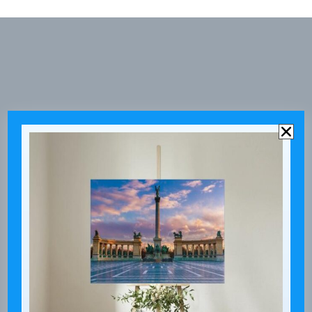
Karckep.hu
Bejelentkezés
Pardon our dust! We're working on