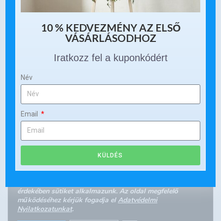
10 % KEDVEZMÉNY AZ ELSŐ
VÁSÁRLÁSODHOZ
Iratkozz fel a kuponkódért
Név
Email
KÜLDÉS
Kedves Látogató! A honlapon a felhasználói élmény
érdekében sütiket alkalmazunk. Az oldal megfelelő
működéséhez kérjük fogadja el
Adatvédelmi
Nyilatkozatunkat
.
Close GDPR Cookie Banner
Elfogadom
Elutasítom