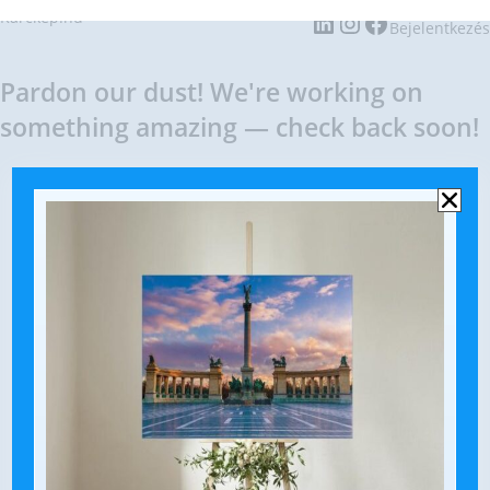
Karckep.hu
Bejelentkezés
Pardon our dust! We're working on
something amazing — check back soon!