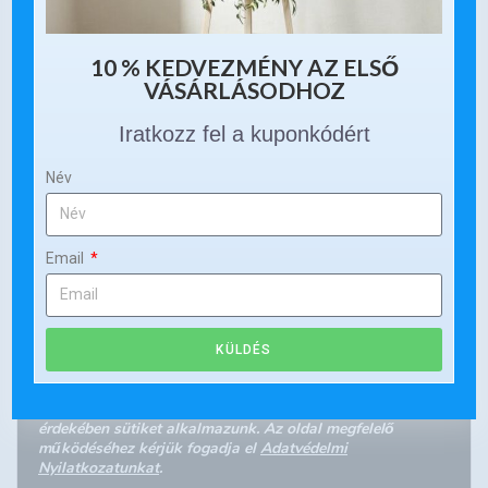
10 % KEDVEZMÉNY AZ ELSŐ
VÁSÁRLÁSODHOZ
Iratkozz fel a kuponkódért
Név
Email
KÜLDÉS
Kedves Látogató! A honlapon a felhasználói élmény
érdekében sütiket alkalmazunk. Az oldal megfelelő
működéséhez kérjük fogadja el
Adatvédelmi
Nyilatkozatunkat
.
Close GDPR Cookie Banner
Elfogadom
Elutasítom