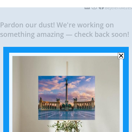
Karckep.hu
Bejelentkezés
Pardon our dust! We're working on
something amazing — check back soon!